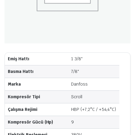
Emiş Hattı
1 3/8"
Basma Hattı
7/8"
Marka
Danfoss
Kompresör Tipi
Scroll
Çalışma Rejimi
HBP (+7,2°C / +54,4°C)
Kompresör Gücü (Hp)
9
Elektrik Beslemesi
380V