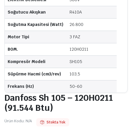
Soğutucu Akışkan
R410A
Soğutma Kapasitesi (Watt)
26.800
Motor Tipi
3 FAZ
BOM.
120H0211
Kompresör Modeli
SH105
Süpürme Hacmi (cm3/rev)
103,5
Frekans (Hz)
50-60
Danfoss Sh 105 – 120H0211
(91.544 Btu)
Ürün Kodu:
N/A
Stokta Yok