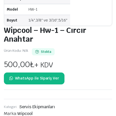
Model
HW-1
Boyut
1/4",3/8" ve 3/16",5/16"
Wipcool – Hw-1 – Cırcır
Anahtar
Ürün Kodu:
N/A
Stokta
500,00
₺
+ KDV
Servis Ekipmanları
Kategori:
Marka:
Wipcool