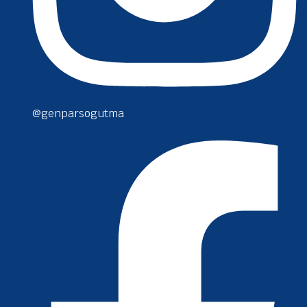
@genparsogutma