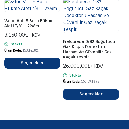
Value Vbt-5 Boru Bükme
Aleti 7/8″ – 22Mm
3.150,00
₺
+ KDV
Fieldpiece Dr82 Soğutucu
Stokta
Gaz Kaçak Dedektörü
Ürün Kodu:
153.14.1827
Hassas Ve Güvenilir Gaz
Kaçak Tespiti
Seçenekler
26.000,00
₺
+ KDV
Stokta
Ürün Kodu:
153.19.1892
Seçenekler