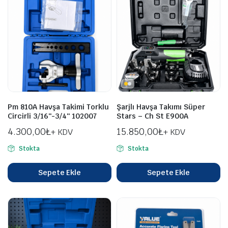
Pm 810A Havşa Takimi Torklu
Şarjlı Havşa Takımı Süper
Circirli 3/16″-3/4″ 102007
Stars – Ch St E900A
4.300,00
₺
15.850,00
₺
+ KDV
+ KDV
Stokta
Stokta
Sepete Ekle
Sepete Ekle