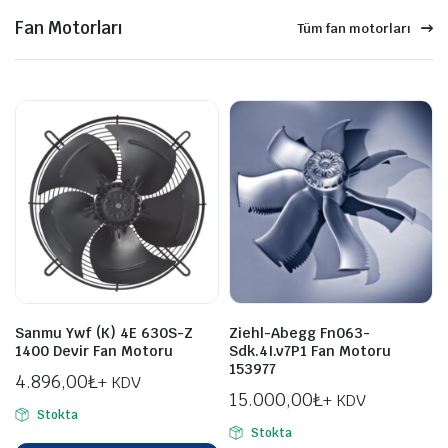
Fan Motorları
Tüm fan motorları
Sanmu Ywf (K) 4E 630S-Z
Ziehl-Abegg Fn063-
1400 Devir Fan Motoru
Sdk.4I.v7P1 Fan Motoru
153977
4.896,00
₺
+ KDV
15.000,00
₺
+ KDV
Stokta
Stokta