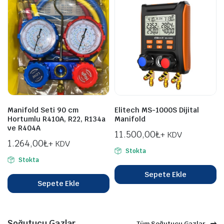
Manifold Seti 90 cm
Elitech MS-1000S Dijital
Hortumlu R410A, R22, R134a
Manifold
ve R404A
11.500,00
₺
+ KDV
1.264,00
₺
+ KDV
Stokta
Stokta
Sepete Ekle
Sepete Ekle
Soğutucu Gazlar
Tüm Soğutucu Gazlar