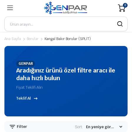
0
Ana Sayfa
Borular
Kangal Bakır Borular (SPLİT)
GENPAR
Aradığınız ürünü özel filtre aracı ile
daha hızlı bulun
Fiyat Teklifi Alın
Teklif Al
Filter
Sort: