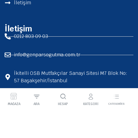
İletişim
İletişim
0212 803 09 03
info@genparsogutma.com.tr
İkitelli OSB Mutfakçılar Sanayi Sitesi M7 Blok No:
57 Başakşehir/İstanbul
CATEGORIES
2026 Genpar Soğutma