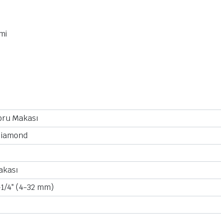
mi
oru Makası
Diamond
akası
1-1/4″ (4-32 mm)