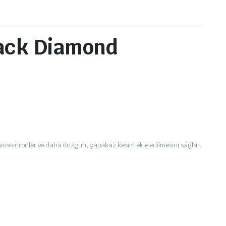
lack Diamond
şmasını önler ve daha düzgün, çapaksız kesim elde edilmesini sağlar.