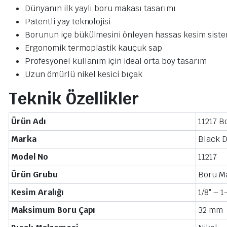
Dünyanın ilk yaylı boru makası tasarımı
Patentli yay teknolojisi
Borunun içe bükülmesini önleyen hassas kesim siste
Ergonomik termoplastik kauçuk sap
Profesyonel kullanım için ideal orta boy tasarım
Uzun ömürlü nikel kesici bıçak
Teknik Özellikler
Ürün Adı
11217 B
Marka
Black 
Model No
11217
Ürün Grubu
Boru M
Kesim Aralığı
1/8″ – 
Maksimum Boru Çapı
32 mm