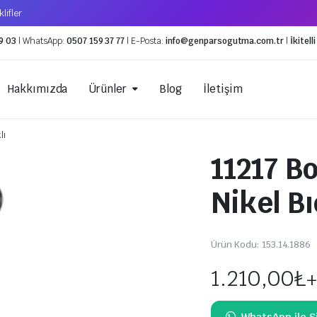
lifler
9 03
| WhatsApp:
0507 159 37 77
| E-Posta:
info@genparsogutma.com.tr
|
İkitel
Hakkımızda
Ürünler
Blog
İletişim
lı
11217 B
Geri Toplama Cihazları
Küresel Van
Nikel Bı
Vakum Pompaları
Expansion V
Servis Ekipmanları
Solenoid Va
Kaynak Ekipmanları
Ürün Kodu:
153.14.1886
Gaz Hortumları
1.210,00
₺
+