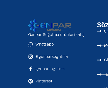
Sö
Çe
Genpar Soğutma ürünleri satışı
Whatsapp
Me
@genparsogutma
Gi
genparsogutma
İa
Pinterest
Üy