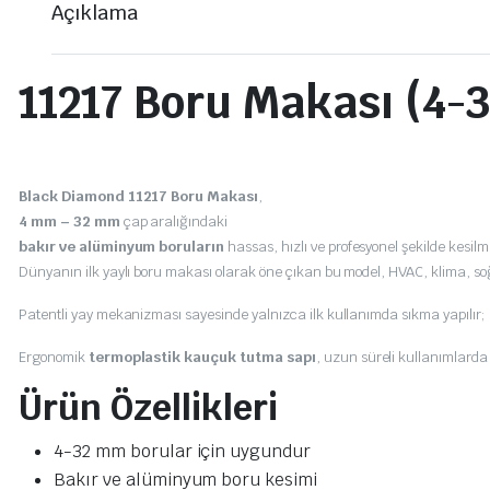
Açıklama
11217 Boru Makası (4-3
Black Diamond 11217 Boru Makası
,
4 mm – 32 mm
çap aralığındaki
bakır ve alüminyum boruların
hassas, hızlı ve profesyonel şekilde kesilmes
Dünyanın ilk yaylı boru makası olarak öne çıkan bu model, HVAC, klima,
Patentli yay mekanizması sayesinde yalnızca ilk kullanımda sıkma yapılır
Ergonomik
termoplastik kauçuk tutma sapı
, uzun süreli kullanımlarda
Ürün Özellikleri
4-32 mm borular için uygundur
Bakır ve alüminyum boru kesimi