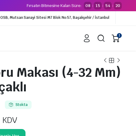
Fırsatın Bitmesine Kalan Süre:
08
15
54
19
:
:
:
li OSB, Mutsan Sanayi Sitesi M7 Blok No:57, Başakşehir / İstanbul
1
oru Makası (4-32 Mm)
alar
Borular
çaklı
alf
İzalasyonlu Borular
lfler
Tekli İzolasyonlu Borular
Çiftli İzolasyonlu Borular
Stokta
Kangal Bakır Borular (VRV)
 KDV
Kangal Bakır Borular (SPLİT)
Boy Bakır Borular