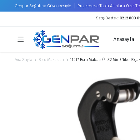
Genpar Soğutma Güvencesiyle
Projelere ve Toplu Alımlara Özel Tek
Satış Destek:
0212 803 0
Anasayfa
Ana Sayfa
Boru Makasları
11217 Boru Makası (4-32 Mm) Nikel Bıçak
Kompresörler
Soğutucu Gazlar
Hermetik Kompresörler
Tecumseh Kompresör
Xecom Kompresör
Scroll Kompresörler