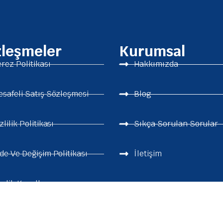
zleşmeler
Kurumsal
rez Politikası
Hakkımızda
safeli Satış Sözleşmesi
Blog
zlilik Politikası
Sıkça Sorulan Sorular
de Ve Değişim Politikası
İletişim
elik Koşulları