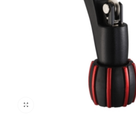
Klima Bakım Ürünleri
Lionball
Klima Tahliye Pompaları
Ziehl-Abegg
Klima Montaj Kitleri
Weiguang
Klima Kumandaları
Sanmu
Klima Dübelleri & Vidaları
Tel Panjurlar
Klima Takozları
Klima Temizleme Brandası
Klima Temizleme Pompaları
Klima Tahliye Hortumları
Klima Bantları