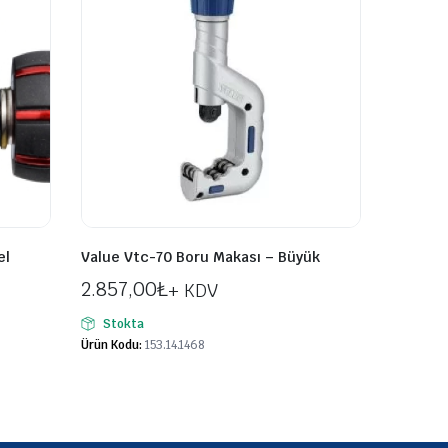
el
Value Vtc-70 Boru Makası – Büyük
2.857,00
₺
+ KDV
Stokta
Ürün Kodu:
153.14.1468