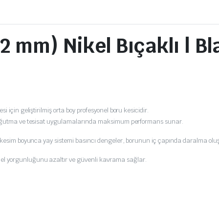
2 mm) Nikel Bıçaklı | B
i için geliştirilmiş orta boy profesyonel boru kesicidir.
 soğutma ve tesisat uygulamalarında maksimum performans sunar.
; kesim boyunca yay sistemi basıncı dengeler, borunun iç çapında daralma olu
 el yorgunluğunu azaltır ve güvenli kavrama sağlar.