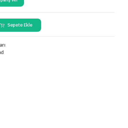
gs
El Aletleri
Sepete Ekle
k Uzun
Havşa Takımları
k
Boru kıvırma
Boru Makasları
arı
ksiyon
Takım Setleri
nd
on
Boru Şişirme
Yağ Cebi)
nyonlar