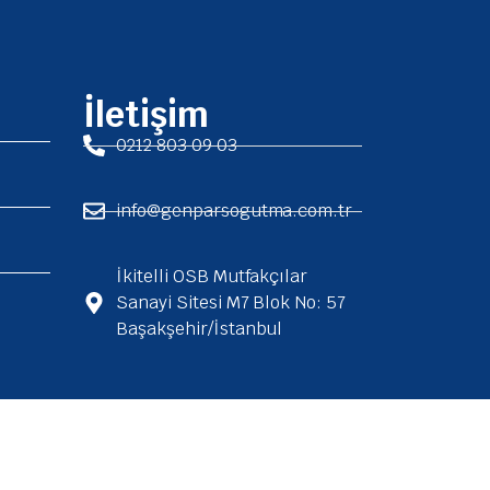
İletişim
0212 803 09 03
info@genparsogutma.com.tr
İkitelli OSB Mutfakçılar
Sanayi Sitesi M7 Blok No: 57
Başakşehir/İstanbul