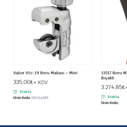
Value Vtc-19 Boru Makası – Mini
11517 Boru M
Bıçaklı
335,00
₺
+ KDV
3.274,85
₺
Stokta
Stokta
Ürün Kodu:
153.14.1489
Ürün Kodu: