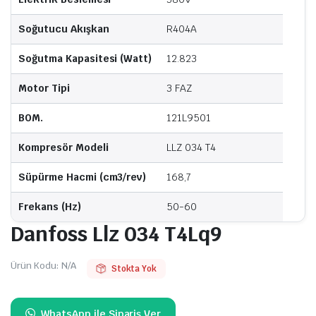
Soğutucu Akışkan
R404A
Soğutma Kapasitesi (Watt)
12.823
Motor Tipi
3 FAZ
BOM.
121L9501
Kompresör Modeli
LLZ 034 T4
Süpürme Hacmi (cm3/rev)
168,7
Frekans (Hz)
50-60
Danfoss Llz 034 T4Lq9
Ürün Kodu:
N/A
Stokta Yok