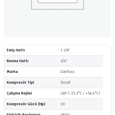
Emiş Hattı
1 1/8"
Basma Hattı
3/4"
Marka
Danfoss
Kompresör Tipi
Scroll
Çalışma Rejimi
LBP (-23,3°C / +54,4°C)
Kompresör Gücü (Hp)
10
Elektrik Beslemesi
380V