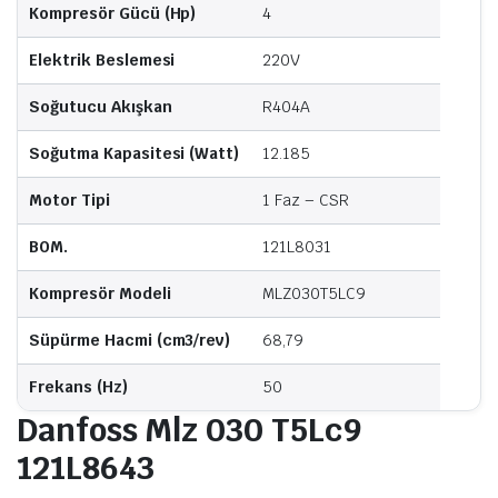
Kompresör Gücü (Hp)
4
Elektrik Beslemesi
220V
Soğutucu Akışkan
R404A
Soğutma Kapasitesi (Watt)
12.185
Motor Tipi
1 Faz – CSR
BOM.
121L8031
Kompresör Modeli
MLZ030T5LC9
Süpürme Hacmi (cm3/rev)
68,79
Frekans (Hz)
50
Danfoss Mlz 030 T5Lc9
121L8643