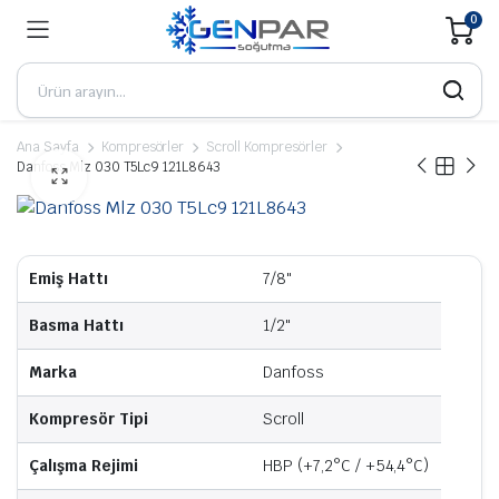
0
Ana Sayfa
Kompresörler
Scroll Kompresörler
Danfoss Mlz 030 T5Lc9 121L8643
Emiş Hattı
7/8"
Basma Hattı
1/2"
Marka
Danfoss
Kompresör Tipi
Scroll
Çalışma Rejimi
HBP (+7,2°C / +54,4°C)