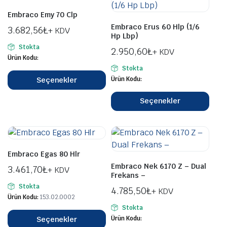
Embraco Emy 70 Clp
Embraco Erus 60 Hlp (1/6
3.682,56
₺
+ KDV
Hp Lbp)
Stokta
2.950,60
₺
+ KDV
Ürün Kodu:
Stokta
Ürün Kodu:
Seçenekler
Seçenekler
Embraco Egas 80 Hlr
Embraco Nek 6170 Z – Dual
3.461,70
₺
+ KDV
Frekans –
Stokta
4.785,50
₺
+ KDV
Ürün Kodu:
153.02.0002
Stokta
Ürün Kodu:
Seçenekler