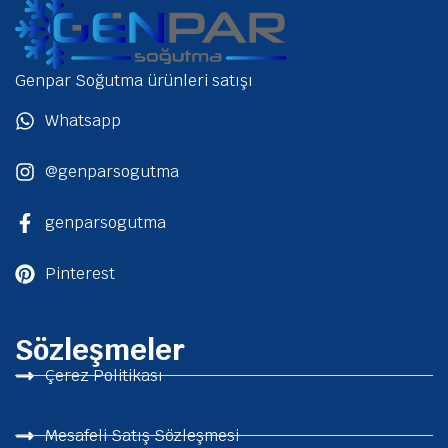
Genpar Soğutma ürünleri satışı
Whatsapp
@genparsogutma
genparsogutma
Pinterest
Sözleşmeler
Çerez Politikası
Mesafeli Satış Sözleşmesi