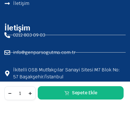
İletişim
İletişim
0212 803 09 03
info@genparsogutma.com.tr
İkitelli OSB Mutfakçılar Sanayi Sitesi M7 Blok No:
57 Başakşehir/İstanbul
Sepete Ekle
2026 Genpar Soğutma