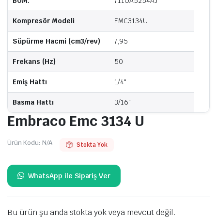
BOM.
711OA5254AJ
Kompresör Modeli
EMC3134U
Süpürme Hacmi (cm3/rev)
7,95
Frekans (Hz)
50
Emiş Hattı
1/4"
Basma Hattı
3/16"
Embraco Emc 3134 U
Ürün Kodu:
N/A
Stokta Yok
Bu ürün şu anda stokta yok veya mevcut değil.