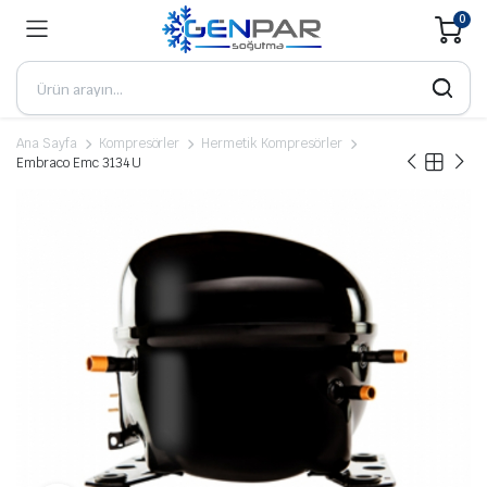
0
Ana Sayfa
Kompresörler
Hermetik Kompresörler
Embraco Emc 3134 U