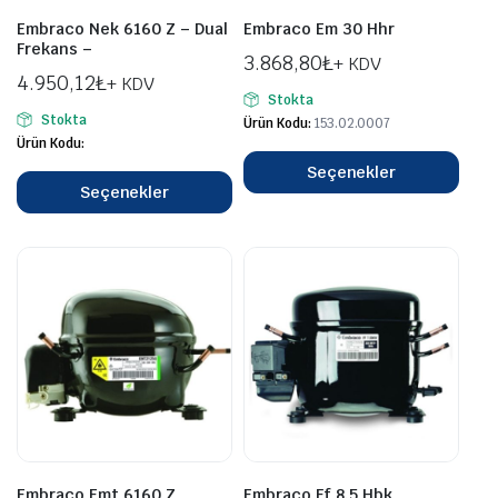
Embraco Nek 6160 Z – Dual
Embraco Em 30 Hhr
Frekans –
3.868,80
₺
+ KDV
4.950,12
₺
+ KDV
Stokta
Stokta
Ürün Kodu:
153.02.0007
Ürün Kodu:
Seçenekler
Seçenekler
Embraco Emt 6160 Z
Embraco Ff 8.5 Hbk