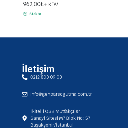
962,00
₺
+ KDV
Stokta
İletişim
0212 803 09 03
info@genparsogutma.com.tr
İkitelli OSB Mutfakçılar
Sanayi Sitesi M7 Blok No: 57
Başakşehir/İstanbul