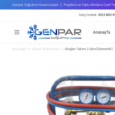
Genpar Soğutma Güvencesiyle
Projelere ve Toplu Alımlara Özel Tek
Satış Destek:
0212 803 0
Anasayfa
Ana Sayfa
Kaynak Ekipmanları
Oksi̇jen Takimi 2 Li̇tre (Ekonomi̇k)
Kompresörler
Soğutucu Gazlar
Hermetik Kompresörler
Tecumseh Kompresör
Xecom Kompresör
Scroll Kompresörler