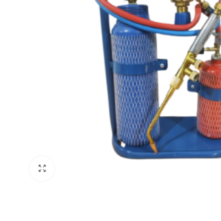
Klima Bakım Ürünleri
Lionball
Klima Tahliye Pompaları
Ziehl-Abegg
Klima Montaj Kitleri
Weiguang
Klima Kumandaları
Sanmu
Klima Dübelleri & Vidaları
Tel Panjurlar
Klima Takozları
Klima Temizleme Brandası
Klima Temizleme Pompaları
Klima Tahliye Hortumları
Klima Bantları