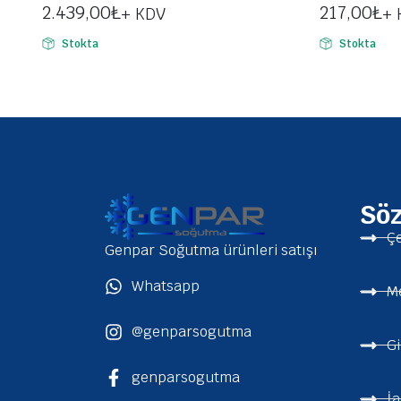
2.439,00
₺
217,00
₺
+ KDV
+ 
Stokta
Stokta
Sö
Çe
Genpar Soğutma ürünleri satışı
Whatsapp
Me
@genparsogutma
Gi
genparsogutma
İa