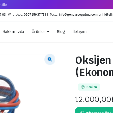
lifler
9 03
| WhatsApp:
0507 159 37 77
| E-Posta:
info@genparsogutma.com.tr
|
İkitel
Hakkımızda
Ürünler
Blog
İletişim
Oksi̇jen
Geri Toplama Cihazları
Küresel Van
(Ekonom
Vakum Pompaları
Expansion V
Servis Ekipmanları
Solenoid Va
Kaynak Ekipmanları
Stokta
Gaz Hortumları
12.000,00