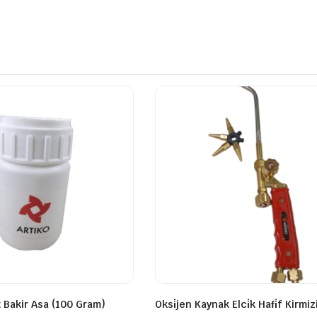
 Bakir Asa (100 Gram)
Oksi̇jen Kaynak Elci̇k Hafi̇f Kirmizi