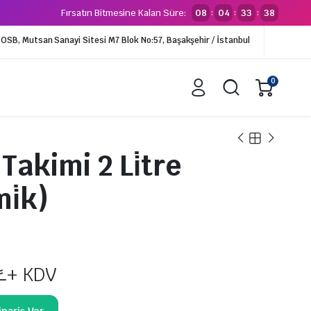
Fırsatın Bitmesine Kalan Süre:
08
04
33
37
:
:
:
li OSB, Mutsan Sanayi Sitesi M7 Blok No:57, Başakşehir / İstanbul
0
 Takimi 2 Li̇tre
alar
Borular
i̇k)
alf
İzalasyonlu Borular
lfler
Tekli İzolasyonlu Borular
Çiftli İzolasyonlu Borular
Kangal Bakır Borular (VRV)
₺
+ KDV
Kangal Bakır Borular (SPLİT)
Boy Bakır Borular