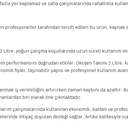
 fazla yer kaplamaz ve saha çalışmalarında rahatlıkla kullanı
n profesyoneller tarafından tercih edilen bu ürün, kaynak i
 2 Litre, yoğun çalışma koşullarında uzun süreli kullanım i
em performansını doğrudan etkiler. Oksijen Takımı 2 Litre, 
nomik fiyatı, taşınabilir yapısı ve profesyonel kullanım ava
mak iş verimliliğini artırırken zaman kaybını da azaltır. B
manlardan biri olarak öne çıkmaktadır.
onarım çalışmalarında kullanılan ekonomik, kaliteli ve prof
emlerinde ihtiyaç duyulan desteği sağlar. Artiko kalitesiyle s