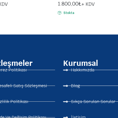
1.800,00
₺
KDV
+ KDV
Stokta
zleşmeler
Kurumsal
rez Politikası
Hakkımızda
safeli Satış Sözleşmesi
Blog
zlilik Politikası
Sıkça Sorulan Sorular
de Ve Değişim Politikası
İletişim