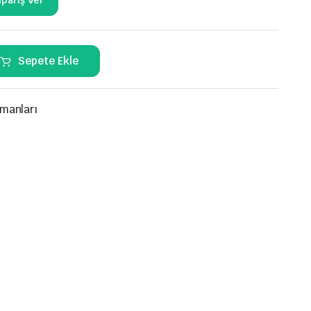
gs
El Aletleri
Sepete Ekle
k Uzun
Havşa Takımları
k
Boru kıvırma
Boru Makasları
manları
ksiyon
Takım Setleri
on
Boru Şişirme
Yağ Cebi)
nyonlar