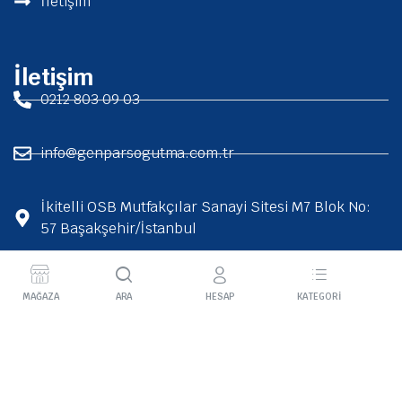
İletişim
İletişim
0212 803 09 03
info@genparsogutma.com.tr
İkitelli OSB Mutfakçılar Sanayi Sitesi M7 Blok No:
57 Başakşehir/İstanbul
2026 Genpar Soğutma