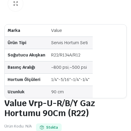
Marka
Value
Ürün Tipi
Servis Hortum Seti
Soğutucu Akışkan
R22/R134A/R12
Basınç Aralığı
~800 psi;~500 psi
Hortum Ölçüleri
1/4"-5/16"~1/4"-1/4"
Uzunluk
90 cm
Value Vrp-U-R/B/Y Gaz
Hortumu 90Cm (R22)
Ürün Kodu:
N/A
Stokta