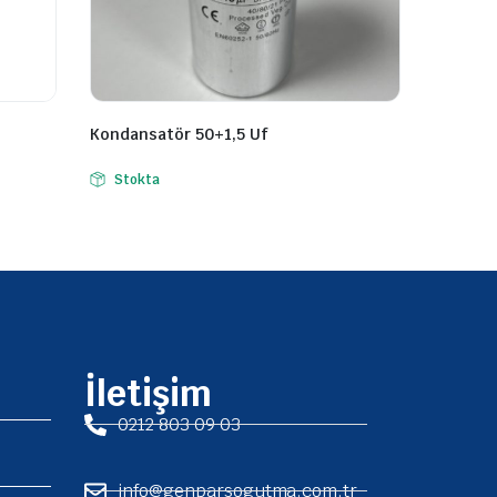
Kondansatör 50+1,5 Uf
Stokta
İletişim
0212 803 09 03
info@genparsogutma.com.tr