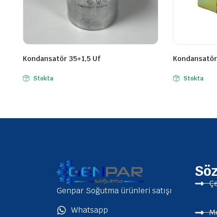
Kondansatör 35+1,5 Uf
Kondansatör 
Stokta
Stokta
Sö
Çe
Genpar Soğutma ürünleri satışı
Whatsapp
Me