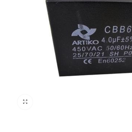
Klima Bakım Ürünleri
Lionball
Klima Tahliye Pompaları
Ziehl-Abegg
Klima Montaj Kitleri
Weiguang
Klima Kumandaları
Sanmu
Klima Dübelleri & Vidaları
Tel Panjurlar
Klima Takozları
Klima Temizleme Brandası
Klima Temizleme Pompaları
Klima Tahliye Hortumları
Klima Bantları