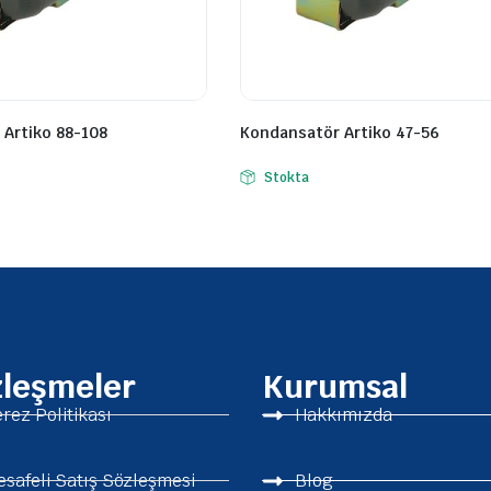
Artiko 88-108
Kondansatör Artiko 47-56
Stokta
zleşmeler
Kurumsal
rez Politikası
Hakkımızda
safeli Satış Sözleşmesi
Blog