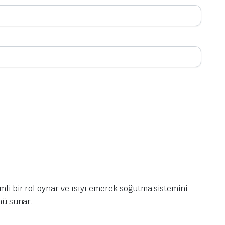
i bir rol oynar ve ısıyı emerek soğutma sistemini
mü sunar.