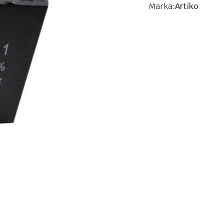
Marka:
Artiko
Manifold Setleri
Bakır Fittin
Kurutucu Filtreler
Bakır Dirse
Kondansatör
Bakır Dirse
4 Yollu Vanalar / Heat-Pump
Bakır Te
Bakır Redü
Bakır Manş
Bakır Lup (
Rekor Ve Ü