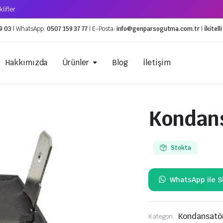
lifler
9 03
| WhatsApp:
0507 159 37 77
| E-Posta:
info@genparsogutma.com.tr
|
İkitel
Hakkımızda
Ürünler
Blog
İletişim
Kondans
Geri Toplama Cihazları
Küresel Van
Vakum Pompaları
Expansion V
Stokta
Servis Ekipmanları
Solenoid Va
Kaynak Ekipmanları
Gaz Hortumları
Kondansatö
Kategori: