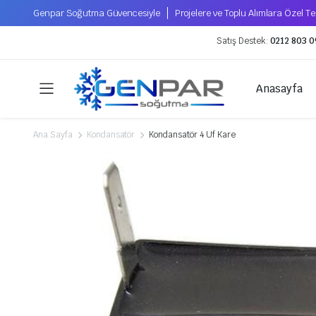
Genpar Soğutma Güvencesiyle
Projelere ve Toplu Alımlara Özel Tek
Satış Destek:
0212 803 0
Anasayfa
Ana Sayfa
Kondansatör
Kondansatör 4 Uf Kare
Kompresörler
Soğutucu Gazlar
Hermetik Kompresörler
Tecumseh Kompresör
Xecom Kompresör
Scroll Kompresörler