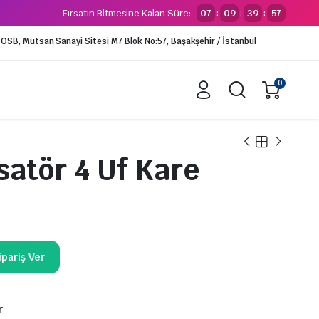
Fırsatın Bitmesine Kalan Süre:
07
09
39
56
:
:
:
li OSB, Mutsan Sanayi Sitesi M7 Blok No:57, Başakşehir / İstanbul
0
atör 4 Uf Kare
alar
Borular
alf
İzalasyonlu Borular
lfler
Tekli İzolasyonlu Borular
Çiftli İzolasyonlu Borular
Kangal Bakır Borular (VRV)
Kangal Bakır Borular (SPLİT)
r
Boy Bakır Borular