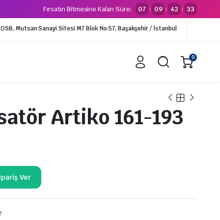
Fırsatın Bitmesine Kalan Süre:
07
09
42
33
:
:
:
li OSB, Mutsan Sanayi Sitesi M7 Blok No:57, Başakşehir / İstanbul
0
atör Artiko 161-193
alar
Borular
alf
İzalasyonlu Borular
lfler
Tekli İzolasyonlu Borular
Çiftli İzolasyonlu Borular
Kangal Bakır Borular (VRV)
Kangal Bakır Borular (SPLİT)
r
Boy Bakır Borular