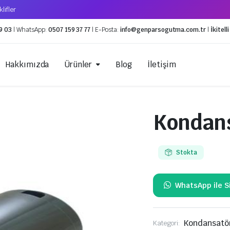
lifler
9 03
| WhatsApp:
0507 159 37 77
| E-Posta:
info@genparsogutma.com.tr
|
İkitel
Hakkımızda
Ürünler
Blog
İletişim
Kondans
Geri Toplama Cihazları
Küresel Van
Vakum Pompaları
Expansion V
Stokta
Servis Ekipmanları
Solenoid Va
Kaynak Ekipmanları
Gaz Hortumları
Kondansatö
Kategori: