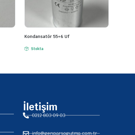
Kondansatör 55+6 Uf
Stokta
İletişim
0212 803 09 03
info@genparsogutma.com.tr