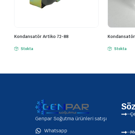
Kondansatör Artiko 72-88
Kondansatör
Stokta
Stokta
Sö
Çe
Genpar Soğutma ürünleri satışı
Whatsapp
Me