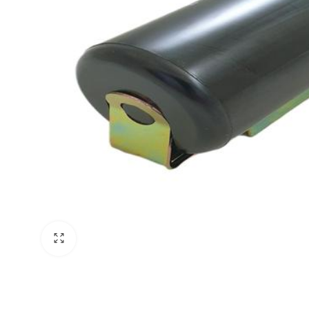
Klima Bakım Ürünleri
Lionball
Klima Tahliye Pompaları
Ziehl-Abegg
Klima Montaj Kitleri
Weiguang
Klima Kumandaları
Sanmu
Klima Dübelleri & Vidaları
Tel Panjurlar
Klima Takozları
Klima Temizleme Brandası
Klima Temizleme Pompaları
Klima Tahliye Hortumları
Klima Bantları