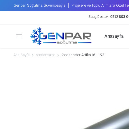
Genpar Soğutma Güvencesiyle
Projelere ve Toplu Alımlara Özel Tek
Satış Destek:
0212 803 0
Anasayfa
Ana Sayfa
Kondansatör
Kondansatör Artiko 161-193
Kompresörler
Soğutucu Gazlar
Hermetik Kompresörler
Tecumseh Kompresör
Xecom Kompresör
Scroll Kompresörler