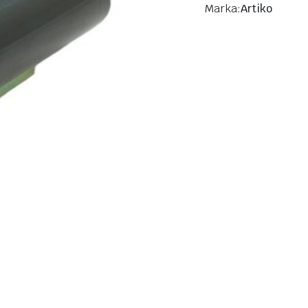
Marka:
Artiko
Manifold Setleri
Bakır Fittin
Kurutucu Filtreler
Bakır Dirse
Kondansatör
Bakır Dirse
4 Yollu Vanalar / Heat-Pump
Bakır Te
Bakır Redü
Bakır Manş
Bakır Lup (
Rekor Ve Ü