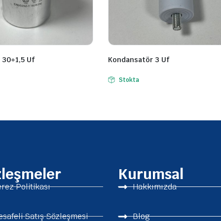
 30+1,5 Uf
Kondansatör 3 Uf
Stokta
zleşmeler
Kurumsal
rez Politikası
Hakkımızda
safeli Satış Sözleşmesi
Blog