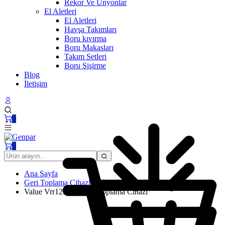
Rekor Ve Ünyonlar
El Aletleri
El Aletleri
Havşa Takımları
Boru kıvırma
Boru Makasları
Takım Setleri
Boru Şişirme
Blog
İletişim
0
0
Ana Sayfa
Geri Toplama Cihazları
Value Vrr12L-Os Geri Toplama Cihazı