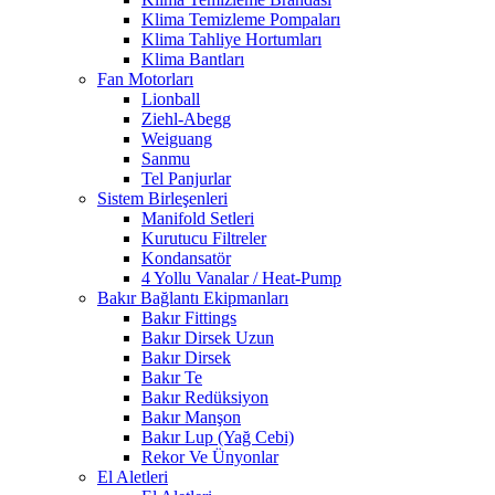
Klima Temizleme Pompaları
Klima Tahliye Hortumları
Klima Bantları
Fan Motorları
Lionball
Ziehl-Abegg
Weiguang
Sanmu
Tel Panjurlar
Sistem Birleşenleri
Manifold Setleri
Kurutucu Filtreler
Kondansatör
4 Yollu Vanalar / Heat-Pump
Bakır Bağlantı Ekipmanları
Bakır Fittings
Bakır Dirsek Uzun
Bakır Dirsek
Bakır Te
Bakır Redüksiyon
Bakır Manşon
Bakır Lup (Yağ Cebi)
Rekor Ve Ünyonlar
El Aletleri