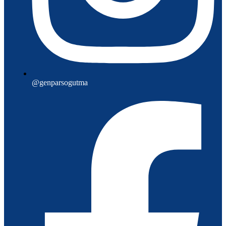
@genparsogutma