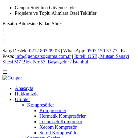
Genpar Soğutma Güvencesiyle
Projelere ve Toplu Alımlara Özel Teklifler
Fırsatın Bitmesine Kalan Süre:
:
:
:
Satış Destek:
0212 803 09 03
| WhatsApp:
0507 159 37 77
| E-
Posta:
info@genparsogutma.com.tr
|
İkitelli OSB, Mutsan Sanayi
Sitesi M7 Blok No:57, Başakşehir / İstanbul
Anasayfa
Hakkımızda
Ürünler
Kompresörler
Kompresörler
Hermetik Kompresörler
Tecumseh Kompresör
Xecom Kompresör
Scroll Kompresörler