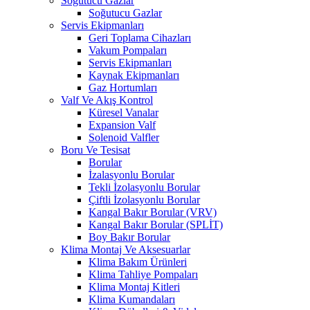
Soğutucu Gazlar
Soğutucu Gazlar
Servis Ekipmanları
Geri Toplama Cihazları
Vakum Pompaları
Servis Ekipmanları
Kaynak Ekipmanları
Gaz Hortumları
Valf Ve Akış Kontrol
Küresel Vanalar
Expansion Valf
Solenoid Valfler
Boru Ve Tesisat
Borular
İzalasyonlu Borular
Tekli İzolasyonlu Borular
Çiftli İzolasyonlu Borular
Kangal Bakır Borular (VRV)
Kangal Bakır Borular (SPLİT)
Boy Bakır Borular
Klima Montaj Ve Aksesuarlar
Klima Bakım Ürünleri
Klima Tahliye Pompaları
Klima Montaj Kitleri
Klima Kumandaları