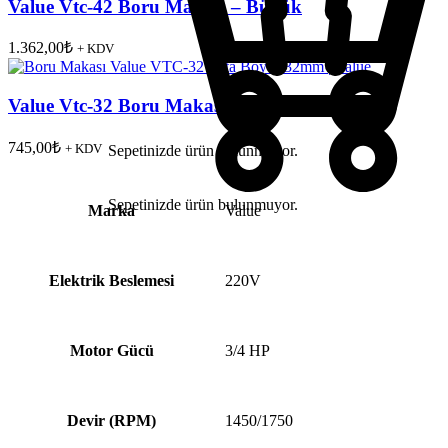
Value Vtc-42 Boru Makası – Büyük
1.362,00
₺
+ KDV
Value Vtc-32 Boru Makası – Orta
745,00
₺
+ KDV
Sepetinizde ürün bulunmuyor.
Sepetinizde ürün bulunmuyor.
Marka
Value
Elektrik Beslemesi
220V
Motor Gücü
3/4 HP
Devir (RPM)
1450/1750