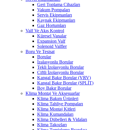
Geri Toplama Cihazları
Vakum Pompaları
Servis Ekipmanları
Kaynak Ekipmanları
Gaz Hortumları
Valf Ve Akış Kontrol
Küresel Vanalar
Expansion Valf
Solenoid Valfler
Boru Ve Tesisat
Borular
İzalasyonlu Borular
Tekli İzolasyonlu Borular
Çiftli İzolasyonlu Borular
Kangal Bakır Borular (VRV)
Kangal Bakır Borular (SPLİT)
Boy Bakır Borular
Klima Montaj Ve Aksesuarlar
Klima Bakım Ürünleri
Klima Tahliye Pompaları
Klima Montaj Kitleri
Klima Kumandaları
Klima Dübelleri & Vidaları
Klima Takozları
Klima Temizleme Brandası