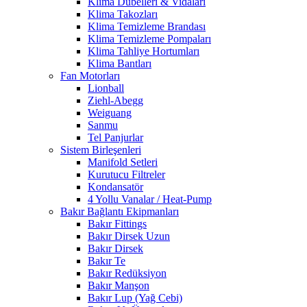
Klima Dübelleri & Vidaları
Klima Takozları
Klima Temizleme Brandası
Klima Temizleme Pompaları
Klima Tahliye Hortumları
Klima Bantları
Fan Motorları
Lionball
Ziehl-Abegg
Weiguang
Sanmu
Tel Panjurlar
Sistem Birleşenleri
Manifold Setleri
Kurutucu Filtreler
Kondansatör
4 Yollu Vanalar / Heat-Pump
Bakır Bağlantı Ekipmanları
Bakır Fittings
Bakır Dirsek Uzun
Bakır Dirsek
Bakır Te
Bakır Redüksiyon
Bakır Manşon
Bakır Lup (Yağ Cebi)